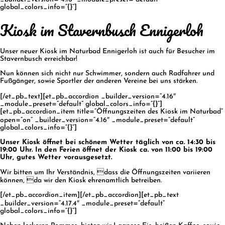
global_colors_info=“{}“]
Kiosk im Stavernbusch Ennigerloh
Unser neuer Kiosk im Naturbad Ennigerloh ist auch für Besucher im
Stavernbusch erreichbar!
Nun können sich nicht nur Schwimmer, sondern auch Radfahrer und
Fußgänger, sowie Sportler der anderen Vereine bei uns stärken.
[/et_pb_text][et_pb_accordion _builder_version=“4.16″
_module_preset=“default“ global_colors_info=“{}“]
[et_pb_accordion_item title=“Öffnungszeiten des Kiosk im Naturbad“
open=“on“ _builder_version=“4.16″ _module_preset=“default“
global_colors_info=“{}“]
Unser Kiosk öffnet bei schönem Wetter täglich von ca. 14:30 bis
19:00 Uhr. In den Ferien öffnet der Kiosk ca. von 11:00 bis 19:00
Uhr, gutes Wetter vorausgesetzt.
Wir bitten um Ihr Verständnis, dass die Öffnungszeiten variieren
können, da wir den Kiosk ehrenamtlich betreiben.
[/et_pb_accordion_item][/et_pb_accordion][et_pb_text
_builder_version=“4.17.4″ _module_preset=“default“
global_colors_info=“{}“]