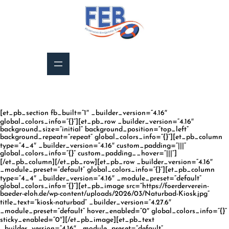
Zum
Inhalt
springen
[et_pb_section fb_built=“1″ _builder_version=“4.16″
global_colors_info=“{}“][et_pb_row _builder_version=“4.16″
background_size=“initial“ background_position=“top_left“
background_repeat=“repeat“ global_colors_info=“{}“][et_pb_column
type=“4_4″ _builder_version=“4.16″ custom_padding=“|||“
global_colors_info=“{}“ custom_padding__hover=“|||“]
[/et_pb_column][/et_pb_row][et_pb_row _builder_version=“4.16″
_module_preset=“default“ global_colors_info=“{}“][et_pb_column
type=“4_4″ _builder_version=“4.16″ _module_preset=“default“
global_colors_info=“{}“][et_pb_image src=“https://foerderverein-
baeder-eloh.de/wp-content/uploads/2026/03/Naturbad-Kiosk.jpg“
title_text=“kiosk-naturbad“ _builder_version=“4.27.6″
_module_preset=“default“ hover_enabled=“0″ global_colors_info=“{}“
sticky_enabled=“0″][/et_pb_image][et_pb_text
_builder_version=“4.16″ _module_preset=“default“