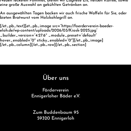
Neben leckeren Pommes, bieten wir Lagnese Eis, heißen Kaffee, sowie
eine große Auswahl an gekühlten Getränken an.
An ausgewählten Tagen backen wir auch frische Waffeln für Sie, oder
bieten Bratwurst vom Holzkohlegrill an.
[/et_pb_text][et_pb_image src=“https://foerderverein-baeder-
eloh.de/wp-content/uploads/2026/03/Kiosk-2025.jpg“
_builder_version=“4.27.6″ _module_preset=“default“
hover_enabled=“0″ sticky_enabled=“0″][/et_pb_image]
[/et_pb_column][/et_pb_row][/et_pb_section]
Über uns
Förderverein
Ennigerloher Bäder e.V.
Zum Buddenbaum 95
59320 Ennigerloh