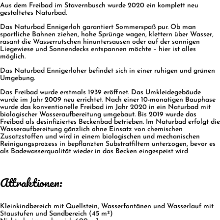
Aus dem Freibad im Stavernbusch wurde 2020 ein komplett neu
gestaltetes Naturbad.
Das Naturbad Ennigerloh garantiert Sommerspaß pur. Ob man
sportliche Bahnen ziehen, hohe Sprünge wagen, klettern über Wasser,
rasant die Wasserrutschen hinuntersausen oder auf der sonnigen
Liegewiese und Sonnendecks entspannen möchte – hier ist alles
möglich.
Das Naturbad Ennigerloher befindet sich in einer ruhigen und grünen
Umgebung.
Das Freibad wurde erstmals 1939 eröffnet. Das Umkleidegebäude
wurde im Jahr 2009 neu errichtet. Nach einer 10-monatigen Bauphase
wurde das konventionelle Freibad im Jahr 2020 in ein Naturbad mit
biologischer Wasseraufbereitung umgebaut. Bis 2019 wurde das
Freibad als desinfiziertes Beckenbad betrieben. Im Naturbad erfolgt die
Wasseraufbereitung gänzlich ohne Einsatz von chemischen
Zusatzstoffen und wird in einem biologischen und mechanischen
Reinigungsprozess in bepflanzten Substratfiltern unterzogen, bevor es
als Badewasserqualität wieder in das Becken eingespeist wird
Attraktionen:
Kleinkindbereich mit Quellstein, Wasserfontänen und Wasserlauf mit
Staustufen und Sandbereich (45 m²)