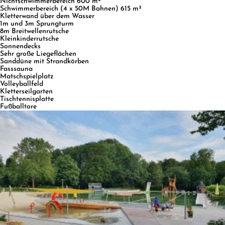
Nichtschwimmerbereich 600 m²
Schwimmerbereich (4 x 50M Bahnen) 615 m²
Kletterwand über dem Wasser
1m und 3m Sprungturm
8m Breitwellenrutsche
Kleinkinderrutsche
Sonnendecks
Sehr große Liegeflächen
Sanddüne mit Strandkörben
Fasssauna
Matschspielplatz
Volleyballfeld
Kletterseilgarten
Tischtennisplatte
Fußballtore