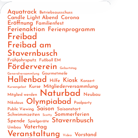
Aquatrack
Betriebsausschuss
Candle Light Abend
Corona
Eröffnung
Familienfest
Ferienaktion
Ferienprogramm
Freibad
Freibad am
Stavernbusch
Frühjahrsputz
Fußball EM
Förderverein
Geburtstag
Gourmetmeile
Generalversammlung
Hallenbad
Kiosk
Hilfe
Konzert
Mitgliederversammlung
Kurse
Kursangebot
Naturbad
Neubau
Mitglied werden
Olympiabad
Nikolaus
Poolparty
Saison
Saisonstart
Public Viewing
Sommerferien
Schwimmzeiten
Scotty
Stavernbusch
Spende
Spielgeräte
Vatertag
Umbau
Veranstaltung
Vorstand
Video