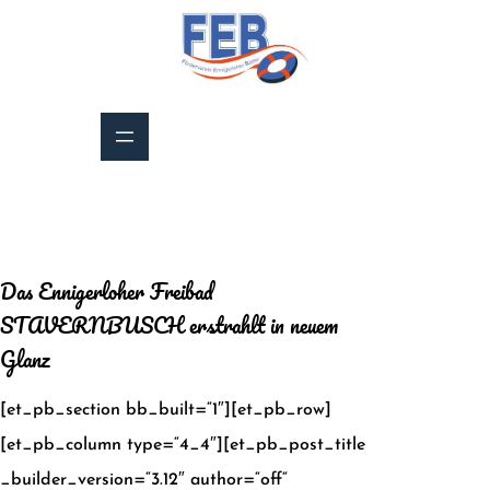
Zum
Inhalt
springen
Das Ennigerloher Freibad
STAVERNBUSCH erstrahlt in neuem
Glanz
[et_pb_section bb_built=“1″][et_pb_row]
[et_pb_column type=“4_4″][et_pb_post_title
_builder_version=“3.12″ author=“off“