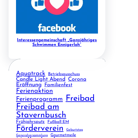
Interessengemeinschaft „Ganzjähriges
Schwimmen Ennigerloh“
Aquatrack
Betriebsausschuss
Candle Light Abend
Corona
Eröffnung
Familienfest
Ferienaktion
Freibad
Ferienprogramm
Freibad am
Stavernbusch
Frühjahrsputz
Fußball EM
Förderverein
Geburtstag
Gourmetmeile
Generalversammlung