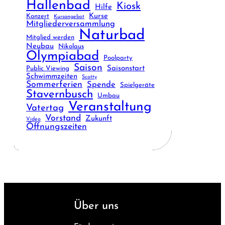
Hallenbad
Kiosk
Hilfe
Kurse
Konzert
Kursangebot
Mitgliederversammlung
Naturbad
Mitglied werden
Neubau
Nikolaus
Olympiabad
Poolparty
Saison
Saisonstart
Public Viewing
Schwimmzeiten
Scotty
Sommerferien
Spende
Spielgeräte
Stavernbusch
Umbau
Veranstaltung
Vatertag
Vorstand
Zukunft
Video
Öffnungszeiten
Über uns