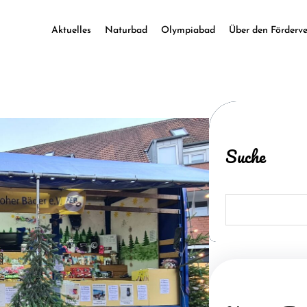
Aktuelles
Naturbad
Olympiabad
Über den Förderve
Suche
S
e
a
r
c
h