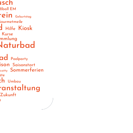
usch
ßball EM
rein
Geburtstag
ourmetmeile
d
Kiosk
Hilfe
Kurse
ammlung
Naturbad
ad
Poolparty
ison
Saisonstart
Sommerferien
cotty
äte
ch
Umbau
ranstaltung
Zukunft
n