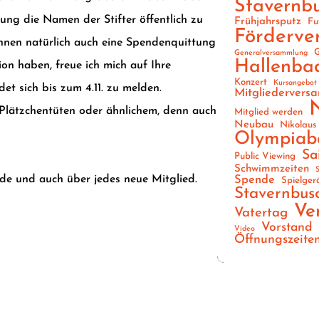
Stavernb
ung die Namen der Stifter öffentlich zu
Frühjahrsputz
Fu
Förderve
Ihnen natürlich auch eine Spendenquittung
G
Generalversammlung
Hallenba
ion haben, freue ich mich auf Ihre
Konzert
Kursangebot
et sich bis zum 4.11. zu melden.
Mitgliedervers
 Plätzchentüten oder ähnlichem, denn auch
Mitglied werden
Neubau
Nikolaus
Olympiab
Sa
Public Viewing
Schwimmzeiten
S
de und auch über jedes neue Mitglied.
Spende
Spielger
Stavernbus
Ve
Vatertag
Vorstand
Video
Öffnungszeite