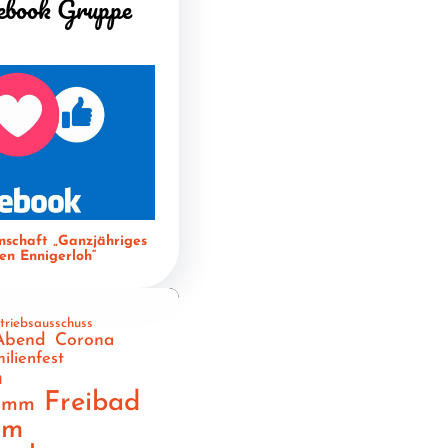
ebook Gruppe
nschaft „Ganzjähriges
n Ennigerloh“
triebsausschuss
Abend
Corona
ilienfest
n
Freibad
ramm
am