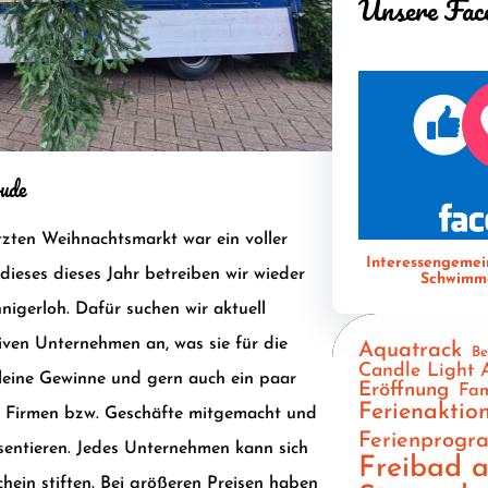
Unsere Fac
ude
zten Weihnachtsmarkt war ein voller
Interessengemei
ieses dieses Jahr betreiben wir wieder
Schwimme
nigerloh
. Dafür suchen wir aktuell
iven Unternehmen an, was sie für die
Aquatrack
Be
Candle Light 
kleine Gewinne und gern auch ein paar
Eröffnung
Fam
Ferienaktio
e Firmen bzw. Geschäfte mitgemacht und
Ferienprog
entieren. Jedes Unternehmen kann sich
Freibad 
hein stiften. Bei größeren Preisen haben