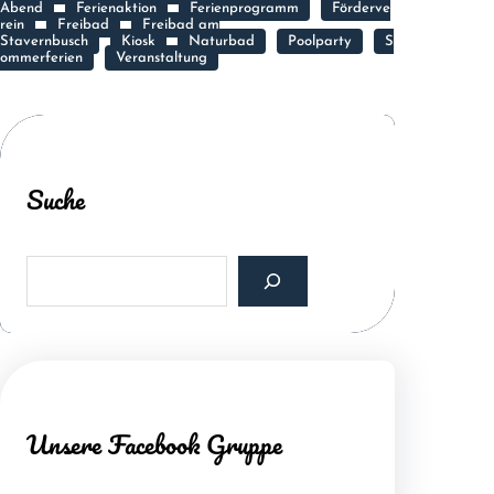
Abend
Ferienaktion
Ferienprogramm
Förderve
rein
Freibad
Freibad am
Stavernbusch
Kiosk
Naturbad
Poolparty
S
ommerferien
Veranstaltung
Suche
S
e
a
r
c
h
Unsere Facebook Gruppe