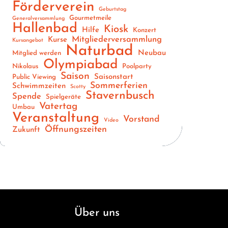
Förderverein
Geburtstag
Gourmetmeile
Generalversammlung
Hallenbad
Kiosk
Hilfe
Konzert
Mitgliederversammlung
Kurse
Kursangebot
Naturbad
Neubau
Mitglied werden
Olympiabad
Nikolaus
Poolparty
Saison
Saisonstart
Public Viewing
Sommerferien
Schwimmzeiten
Scotty
Stavernbusch
Spende
Spielgeräte
Vatertag
Umbau
Veranstaltung
Vorstand
Video
Öffnungszeiten
Zukunft
Über uns