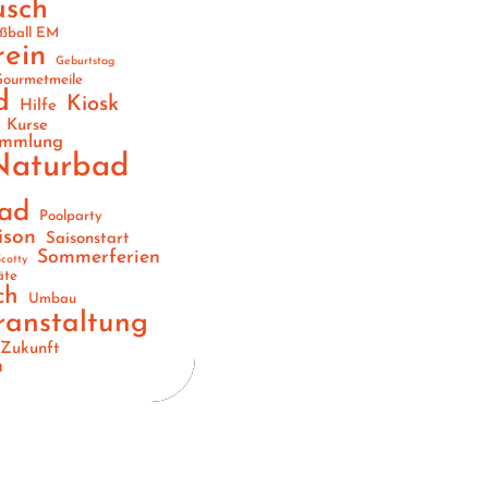
usch
ßball EM
rein
Geburtstag
ourmetmeile
d
Kiosk
Hilfe
Kurse
ammlung
Naturbad
ad
Poolparty
ison
Saisonstart
Sommerferien
cotty
äte
ch
Umbau
ranstaltung
Zukunft
n