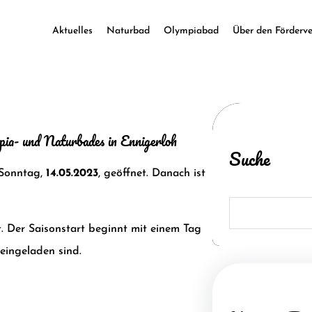
Aktuelles
Naturbad
Olympiabad
Über den Förderve
pia- und Naturbades in Ennigerloh
Suche
 Sonntag,
14.05.2023
, geöffnet. Danach ist
S
e
a
. Der Saisonstart beginnt mit einem Tag
r
c
eingeladen sind.
h