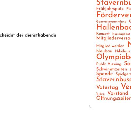
Stavernb
Frühjahrsputz
Fu
Förderve
G
Generalversammlung
Hallenba
Konzert
Kursangebot
cheidet der diensthabende
Mitgliedervers
Mitglied werden
Neubau
Nikolaus
Olympiab
Sa
Public Viewing
Schwimmzeiten
S
Spende
Spielger
Stavernbus
Ve
Vatertag
Vorstand
Video
Öffnungszeite