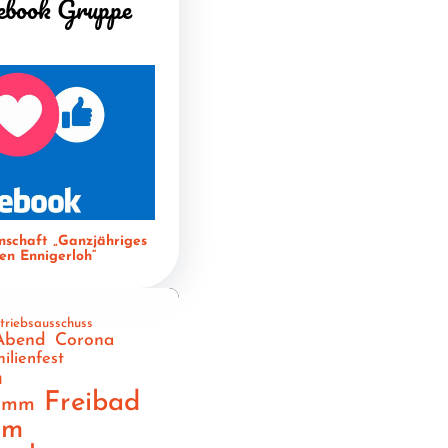
ebook Gruppe
nschaft „Ganzjähriges
n Ennigerloh“
triebsausschuss
Abend
Corona
ilienfest
n
Freibad
ramm
am