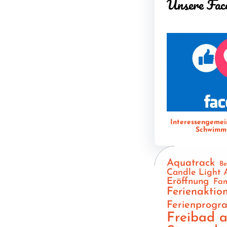
Unsere Fac
Interessengemei
Schwimme
Aquatrack
Be
Candle Light 
Eröffnung
Fam
Ferienaktio
Ferienprog
Freibad 