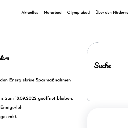
Aktuelles
Naturbad
Olympiabad
Über den Förderve
dern
Suche
nden Energiekrise Sparmaßnahmen
S
e
a
r
is zum 18.09.2022 geöffnet bleiben.
c
h
Ennigerloh.
gesenkt.