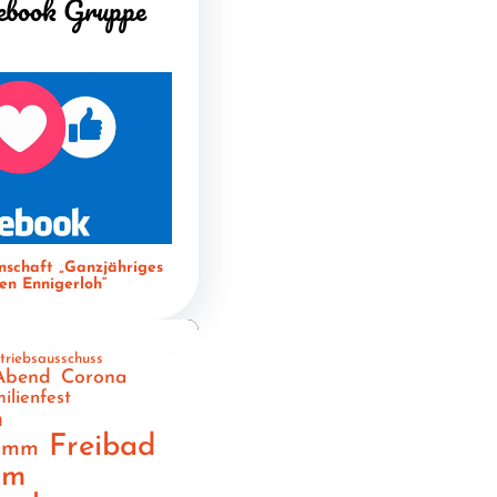
ebook Gruppe
nschaft „Ganzjähriges
n Ennigerloh“
triebsausschuss
Abend
Corona
ilienfest
n
Freibad
ramm
am