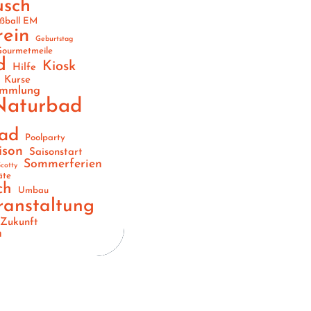
usch
ßball EM
rein
Geburtstag
ourmetmeile
d
Kiosk
Hilfe
Kurse
ammlung
Naturbad
ad
Poolparty
ison
Saisonstart
Sommerferien
cotty
äte
ch
Umbau
ranstaltung
Zukunft
n