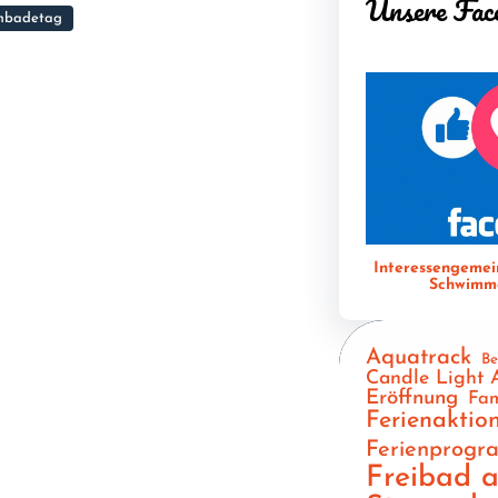
Unsere Fac
badetag
Interessengemei
Schwimme
Aquatrack
Be
Candle Light 
Eröffnung
Fam
Ferienaktio
Ferienprog
Freibad 