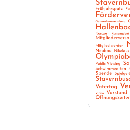
Stavernb
Frühjahrsputz
Fu
Förderve
G
Generalversammlung
Hallenba
Konzert
Kursangebot
Mitgliedervers
Mitglied werden
Neubau
Nikolaus
Olympiab
Sa
Public Viewing
Schwimmzeiten
S
Spende
Spielger
Stavernbus
Ve
Vatertag
Vorstand
Video
Öffnungszeite