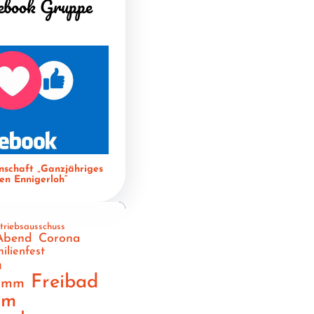
ebook Gruppe
nschaft „Ganzjähriges
n Ennigerloh“
triebsausschuss
Abend
Corona
ilienfest
n
Freibad
ramm
am