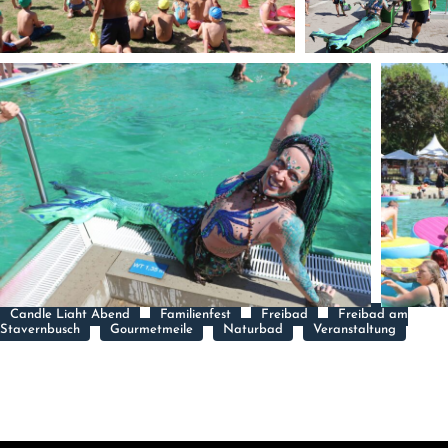
Candle Light Abend
Familienfest
Freibad
Freibad am
Stavernbusch
Gourmetmeile
Naturbad
Veranstaltung