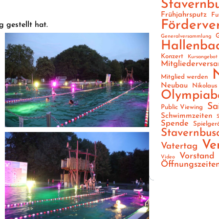
Stavernb
Frühjahrsputz
Fu
Förderve
 gestellt hat.
G
Generalversammlung
Hallenba
Konzert
Kursangebot
Mitgliedervers
Mitglied werden
Neubau
Nikolaus
Olympiab
Sa
Public Viewing
Schwimmzeiten
S
Spende
Spielger
Stavernbus
Ve
Vatertag
Vorstand
Video
Öffnungszeite