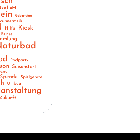
usch
ßball EM
ein
Geburtstag
ourmetmeile
d
Kiosk
Hilfe
Kurse
ammlung
aturbad
ad
Poolparty
ison
Saisonstart
cotty
Spende
Spielgeräte
ch
Umbau
ranstaltung
Zukunft
n