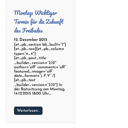
Montag: Wichtiger
Termin für die Zukunft
des Freibades
12. Dezember 2015
[et_pb_section bb_built=“1″]
[et_pb_row][et_pb_column
type=“4_4″]
[et_pb_post_title
_builder_version=“3.12″
author=“off“ comments=“off“
featured_image=“off“
date_format=“j. F Y“ /]
[et_pb_text
_builder_version=“3.12″] In
der Ratssitzung am Montag,
14.12.2015 18:00 Uhr,…
Weiterlesen…