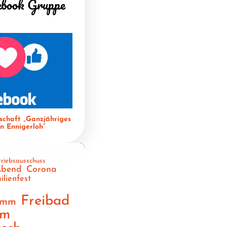
ebook Gruppe
schaft „Ganzjähriges
 Ennigerloh“
triebsausschuss
Abend
Corona
ilienfest
n
Freibad
amm
am