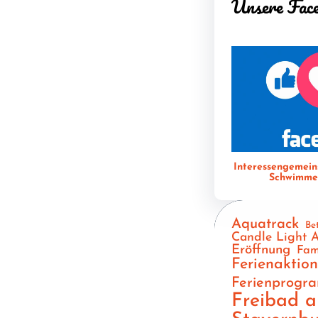
Unsere Fac
Interessengemein
Schwimmen
Aquatrack
Be
Candle Light 
Eröffnung
Fam
Ferienaktio
Ferienprogr
Freibad 