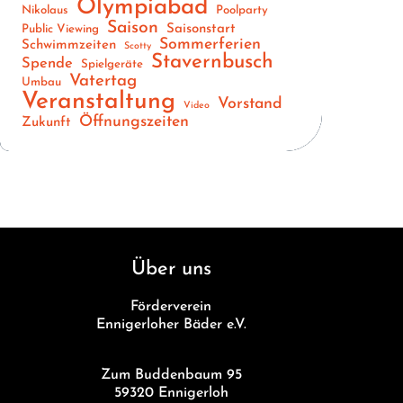
Olympiabad
Nikolaus
Poolparty
Saison
Saisonstart
Public Viewing
Sommerferien
Schwimmzeiten
Scotty
Stavernbusch
Spende
Spielgeräte
Vatertag
Umbau
Veranstaltung
Vorstand
Video
Öffnungszeiten
Zukunft
Über uns
Förderverein
Ennigerloher Bäder e.V.
Zum Buddenbaum 95
59320 Ennigerloh