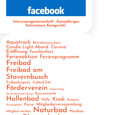
Interessengemeinschaft „Ganzjähriges
Schwimmen Ennigerloh“
Aquatrack
Betriebsausschuss
Candle Light Abend
Corona
Eröffnung
Familienfest
Ferienaktion
Ferienprogramm
Freibad
Freibad am
Stavernbusch
Frühjahrsputz
Fußball EM
Förderverein
Geburtstag
Gourmetmeile
Generalversammlung
Hallenbad
Kiosk
Hilfe
Konzert
Mitgliederversammlung
Kurse
Kursangebot
Naturbad
Neubau
Mitglied werden