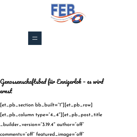
Zum
Inhalt
springen
Genossenschaftsbad für Ennigerloh – es wird
ernst
[et_pb_section bb_built=“1″][et_pb_row]
[et_pb_column type=“4_4″][et_pb_post_title
_builder_version=“3.19.4″ author=“off“
comments=“off“ featured_image=“off“