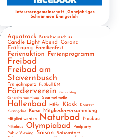
Interessengemeinschaft „Ganzjähriges
Schwimmen Ennigerloh“
Aquatrack
Betriebsausschuss
Candle Light Abend
Corona
Eröffnung
Familienfest
Ferienaktion
Ferienprogramm
Freibad
Freibad am
Stavernbusch
Frühjahrsputz
Fußball EM
Förderverein
Geburtstag
Gourmetmeile
Generalversammlung
Hallenbad
Kiosk
Hilfe
Konzert
Mitgliederversammlung
Kurse
Kursangebot
Naturbad
Neubau
Mitglied werden
Olympiabad
Nikolaus
Poolparty
Saison
Saisonstart
Public Viewing