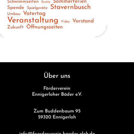
Sommerferien
Schwimmzeiten
Scotty
Stavernbusch
Spende
Spielgeräte
Vatertag
Umbau
Veranstaltung
Vorstand
Video
Öffnungszeiten
Zukunft
Über uns
Förderverein
Ennigerloher Bäder e.V.
Zum Buddenbaum 95
59320 Ennigerloh
info@foerderverein-baeder-eloh.de