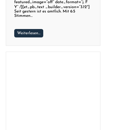
featured_image=“off“ date_format=“j. F
Y“ /][et_pb_text _builder_version=“3.12″]
Seit gestern ist es amtlich. Mit 6:5
Stimmen…
Weiterlesen…