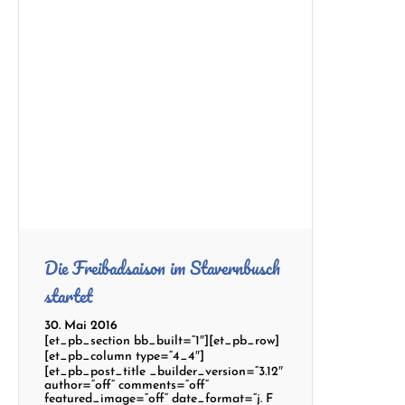
Die Freibadsaison im Stavernbusch
startet
30. Mai 2016
[et_pb_section bb_built=“1″][et_pb_row]
[et_pb_column type=“4_4″]
[et_pb_post_title _builder_version=“3.12″
author=“off“ comments=“off“
featured_image=“off“ date_format=“j. F