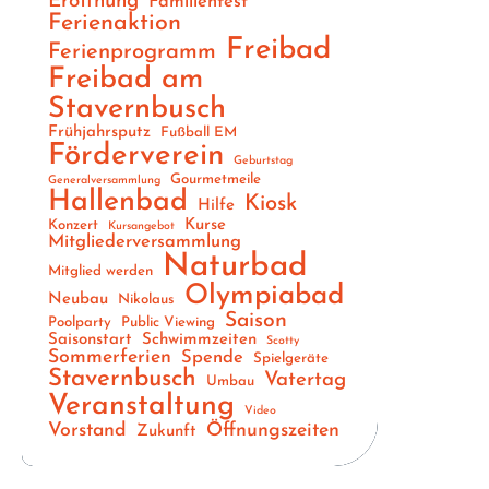
Eröffnung
Familienfest
Ferienaktion
Freibad
Ferienprogramm
Freibad am
Stavernbusch
Frühjahrsputz
Fußball EM
Förderverein
Geburtstag
Gourmetmeile
Generalversammlung
Hallenbad
Kiosk
Hilfe
Kurse
Konzert
Kursangebot
Mitgliederversammlung
Naturbad
Mitglied werden
Olympiabad
Neubau
Nikolaus
Saison
Poolparty
Public Viewing
Saisonstart
Schwimmzeiten
Scotty
Sommerferien
Spende
Spielgeräte
Stavernbusch
Vatertag
Umbau
Veranstaltung
Video
Vorstand
Öffnungszeiten
Zukunft