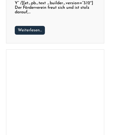
Y“ /][et_pb_text _builder_version=“3.12″]
Der Förderverein freut sich und ist stolz
darauf,…
Weiterlesen…