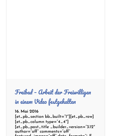
Freibad – Arbeit der Freiwilligen
in einem Video festgehalten
16. Mai 2016
[et_pb_section bb_built=“1″][et_pb_row]
[et_pb_column type=“4_4″]
[et_pb_post_title _builder_version=“3.12″
author=“off“ comments=“off“