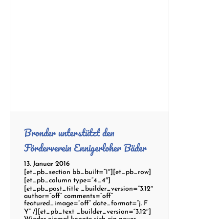
Bronder unterstützt den
Förderverein Ennigerloher Bäder
13. Januar 2016
[et_pb_section bb_built=“1″][et_pb_row]
[et_pb_column type=“4_4″]
[et_pb_post_title _builder_version=“3.12″
author=“off“ comments=“off“
featured_image=“off“ date_format=“j. F
Y“ /][et_pb_text _builder_version=“3.12″]