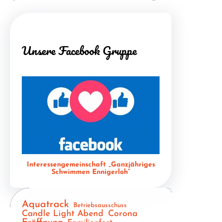
h
Unsere Facebook Gruppe
Interessengemeinschaft „Ganzjähriges
Schwimmen Ennigerloh“
Aquatrack
Betriebsausschuss
Candle Light Abend
Corona