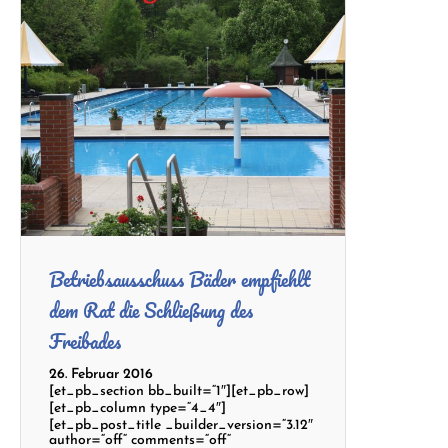
Betriebsausschuss Bäder empfiehlt
dem Rat die Schließung des
Freibades
26. Februar 2016
[et_pb_section bb_built=“1″][et_pb_row]
[et_pb_column type=“4_4″]
[et_pb_post_title _builder_version=“3.12″
author=“off“ comments=“off“