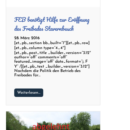
FEB benötigt Hilfe zur Eröffnung
des Freibades Stavernbusch
28. März 2016
[et_pb_section bb_built=“1″][et_pb_row]
[et_pb_column type=“4_4″]
[et_pb_post_title _builder_version=“3.12″
author=“off“ comments=“off“
featured_image=“off“ date_format=“j. F
Y“ /][et_pb_text _builder_version=“3.12″]
Nachdem die Politik den Betrieb des
Freibades für…
Weiterlesen…