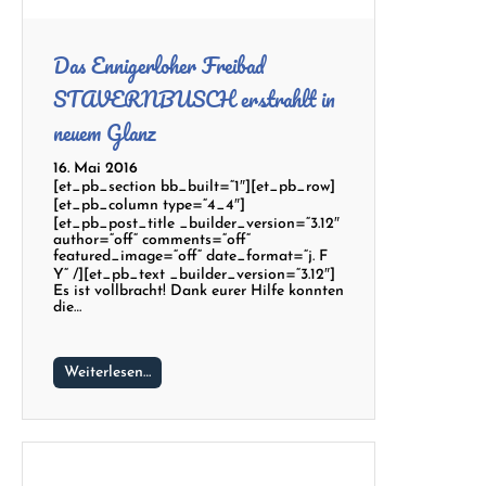
Das Ennigerloher Freibad
STAVERNBUSCH erstrahlt in
neuem Glanz
16. Mai 2016
[et_pb_section bb_built=“1″][et_pb_row]
[et_pb_column type=“4_4″]
[et_pb_post_title _builder_version=“3.12″
author=“off“ comments=“off“
featured_image=“off“ date_format=“j. F
Y“ /][et_pb_text _builder_version=“3.12″]
Es ist vollbracht! Dank eurer Hilfe konnten
die…
Weiterlesen…