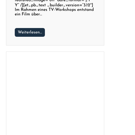
featured_image=“off“ date_format=“j. F
Y“ /][et_pb_text _builder_version=“3.12″]
Im Rahmen eines TV-Workshops entstand
ein Film über…
Weiterlesen…