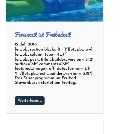
Ferienzeit ist Freibadzeit
12. Juli 2016
[et_pb_section bb_built=“1″][et_pb_row]
[et_pb_column type=“4_4″]
[et_pb_post_title _builder_version=“3.12″
author=“off“ comments=“off“
featured_image=“off“ date_format=“j. F
Y“ /][et_pb_text _builder_version=“3.12″]
Das Ferienprogramm im Freibad
Stavernbusch startet am Freitag…
Weiterlesen…