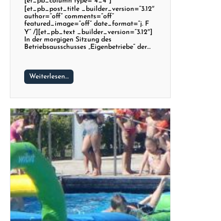
[et_pb_column type=“4_4″]
[et_pb_post_title _builder_version=“3.12″
author=“off“ comments=“off“
featured_image=“off“ date_format=“j. F
Y“ /][et_pb_text _builder_version=“3.12″]
In der morgigen Sitzung des
Betriebsausschusses „Eigenbetriebe“ der…
Weiterlesen…