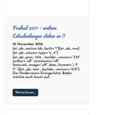
Freibad 2017 – weitere
Entscheidungen stehen an !!
18. November 2016
[et_pb_section bb_built=“1″][et_pb_row]
[et_pb_column type=“4_4″]
[et_pb_post_title _builder_version=“3.12″
author=“off“ comments=“off“
featured_image=“off“ date_format=“j. F
Y“ /][et_pb_text _builder_version=“3.12″]
Der Förderverein Ennigerloher Bäder
möchte euch heute auf…
Weiterlesen…