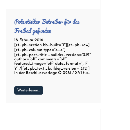
Potentieller Betreiber für das
Freibad gefunden
18. Februar 2016
[et_pb_section bb_built=“1″][et_pb_row]
[et_pb_column type=“4_4″]
[et_pb_post_title _builder_version=“3.12″
author=“off“ comments=“off“
featured_image=“off“ date_format=“j. F
Y“ /][et_pb_text _builder_version=“3.12″]
In der Beschlussvorlage Ö 0281 / XVI für…
Weiterlesen…