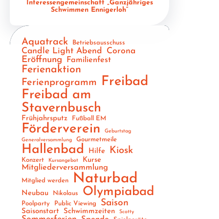
Interessengemeinschaft „Ganzjähriges
Schwimmen Ennigerloh“
Aquatrack
Betriebsausschuss
Candle Light Abend
Corona
Eröffnung
Familienfest
Ferienaktion
Freibad
Ferienprogramm
Freibad am
Stavernbusch
Frühjahrsputz
Fußball EM
Förderverein
Geburtstag
Gourmetmeile
Generalversammlung
Hallenbad
Kiosk
Hilfe
Kurse
Konzert
Kursangebot
Mitgliederversammlung
Naturbad
Mitglied werden
Olympiabad
Neubau
Nikolaus
Saison
Poolparty
Public Viewing
Saisonstart
Schwimmzeiten
Scotty