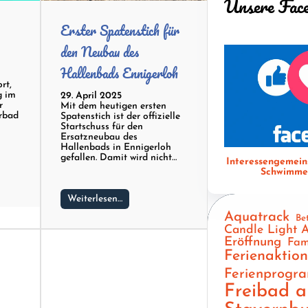
Unsere Fac
Erster Spatenstich für
den Neubau des
Hallenbads Ennigerloh
rt,
g im
29. April 2025
r
Mit dem heutigen ersten
urbad
Spatenstich ist der offizielle
Startschuss für den
Ersatzneubau des
Hallenbads in Ennigerloh
gefallen. Damit wird nicht…
Interessengemein
Schwimmen
Weiterlesen…
Aquatrack
Be
Candle Light 
Eröffnung
Fam
Ferienaktio
Ferienprogr
Freibad 