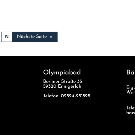
12
Nächste Seite
»
Olympiabad
Bä
Berliner Straße 35
59320 Ennigerloh
Eig
Wir
Telefon: 02524-951898
Tel
bae