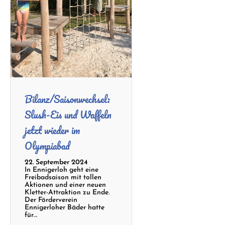
Bilanz/Saisonwechsel:
Slush-Eis und Waffeln
jetzt wieder im
Olympiabad
22. September 2024
In Ennigerloh geht eine
Freibadsaison mit tollen
Aktionen und einer neuen
Kletter-Attraktion zu Ende.
Der Förderverein
Ennigerloher Bäder hatte
für…