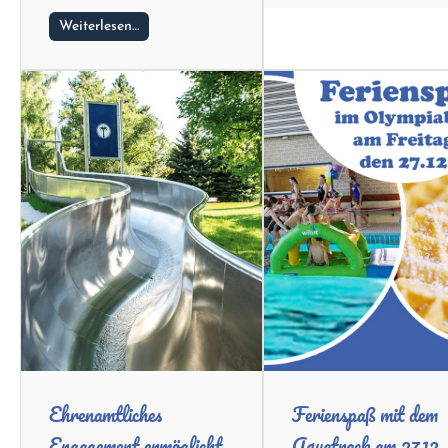
Weiterlesen…
Ehrenamtliches
Ferienspaß mit dem
Engagement ermöglicht
Aquatrack am 27.12.