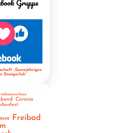
ebook Gruppe
schaft „Ganzjähriges
 Ennigerloh“
triebsausschuss
Abend
Corona
ilienfest
n
Freibad
amm
am