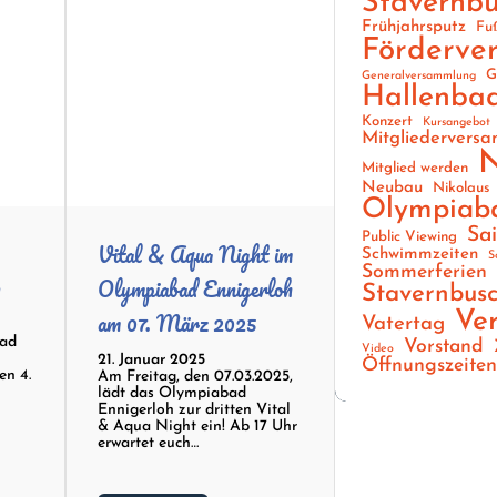
Stavernb
Frühjahrsputz
Fu
Förderver
G
Generalversammlung
Hallenba
Konzert
Kursangebot
Mitgliedervers
N
Mitglied werden
Neubau
Nikolaus
Olympiab
Sa
Public Viewing
Vital & Aqua Night im
Schwimmzeiten
S
Sommerferien
n
Olympiabad Ennigerloh
Stavernbus
am 07. März 2025
Ve
Vatertag
bad
Vorstand
Video
–
21. Januar 2025
Öffnungszeite
en 4.
Am Freitag, den 07.03.2025,
lädt das Olympiabad
Ennigerloh zur dritten Vital
& Aqua Night ein! Ab 17 Uhr
erwartet euch…