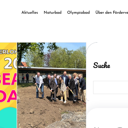
Aktuelles
Naturbad
Olympiabad
Über den Förderve
Suche
S
e
a
r
c
h