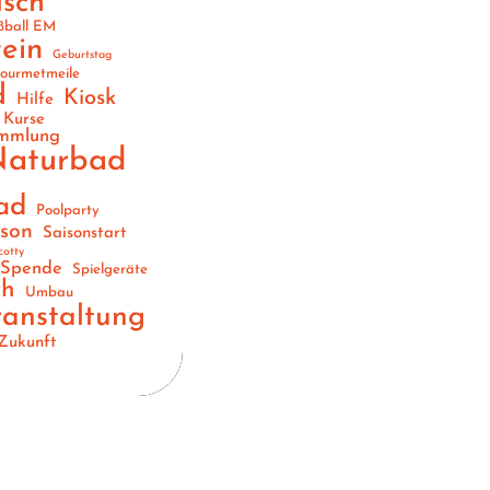
usch
ßball EM
ein
Geburtstag
ourmetmeile
d
Kiosk
Hilfe
Kurse
ammlung
aturbad
ad
Poolparty
ison
Saisonstart
cotty
Spende
Spielgeräte
ch
Umbau
ranstaltung
Zukunft
n