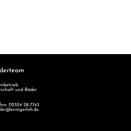
derteam
enbetrieb
tschaft und Bäder
efon: 02524 28-7743
der@ennigerloh.de