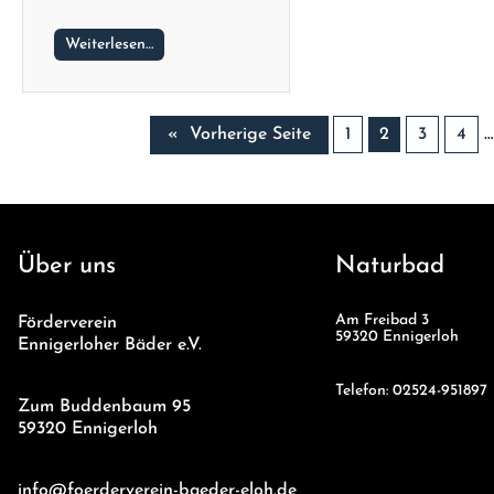
Weiterlesen…
«
Vorherige Seite
1
2
3
4
…
Über uns
Naturbad
Am Freibad 3
Förderverein
59320 Ennigerloh
Ennigerloher Bäder e.V.
Telefon: 02524-951897
Zum Buddenbaum 95
59320 Ennigerloh
info@foerderverein-baeder-eloh.de